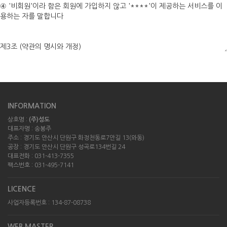
INFORMATION
상호명 :
(주)성도
대표자명 : 송봉주
주소 : 경기도 안산시 단원구 화정천동로7안길 13(와동)
공장 : 경기도 안산시 단원구 성곡로134번길 24
대표전화 : 031-413-7355
팩스번호 : 031-495-7141
LICENCE
사업자등록번호 : 134-87-08738
WEB MASTER